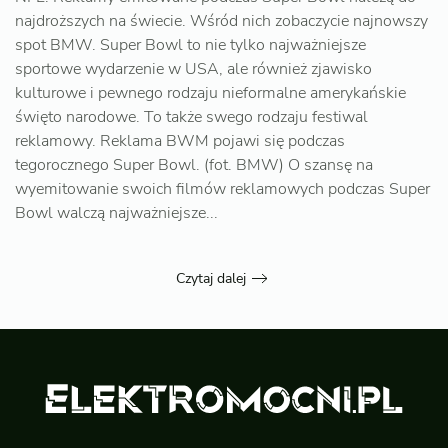
najdroższych na świecie. Wśród nich zobaczycie najnowszy
spot BMW. Super Bowl to nie tylko najważniejsze
sportowe wydarzenie w USA, ale również zjawisko
kulturowe i pewnego rodzaju nieformalne amerykańskie
święto narodowe. To także swego rodzaju festiwal
reklamowy. Reklama BWM pojawi się podczas
tegorocznego Super Bowl. (fot. BMW) O szansę na
wyemitowanie swoich filmów reklamowych podczas Super
Bowl walczą najważniejsze...
Czytaj dalej