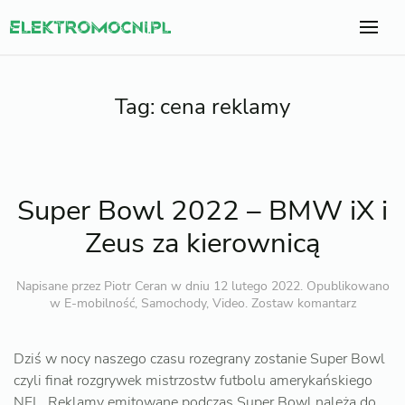
Tag:
cena reklamy
Super Bowl 2022 – BMW iX i
Zeus za kierownicą
Napisane przez
Piotr Ceran
w dniu
12 lutego 2022
. Opublikowano
w
E-mobilność
,
Samochody
,
Video
.
Zostaw komantarz
Dziś w nocy naszego czasu rozegrany zostanie Super Bowl
czyli finał rozgrywek mistrzostw futbolu amerykańskiego
NFL. Reklamy emitowane podczas Super Bowl należą do