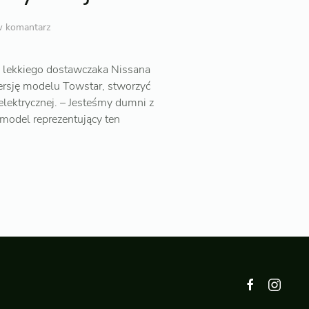
w komantarz
 lekkiego dostawczaka Nissana
rsję modelu Towstar, stworzyć
elektrycznej. – Jesteśmy dumni z
model reprezentujący ten