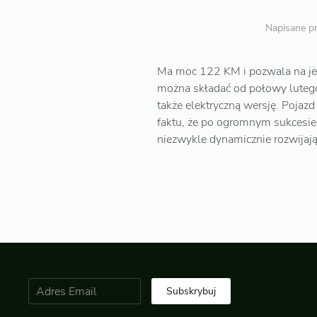
Napisane p
Ma moc 122 KM i pozwala na je
można składać od połowy luteg
także elektryczną wersję. Pojaz
faktu, że po ogromnym sukcesie
niezwykle dynamicznie rozwijają
Subskrybuj