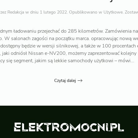
rzez
Redakcja
w dniu
1 lutego 2022
. Opublikowano w
Użytkowe
.
Zosta
dnym ładowaniu przejechać do 285 kilometrów. Zamówienia na
o. W salonach zagości na początku marca. opracowując nową we
d dostępny będzie w wersji silnikowej, a także w 100 procentach 
, jaki odniósł Nissan e-NV200, możemy zaprezentować kolejny 
cy się segment, jakim są lekkie samochody użytkowi – mówi...
Czytaj dalej