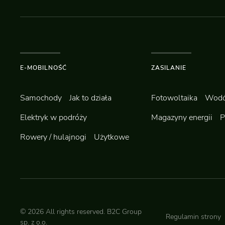
E-MOBILNOŚĆ
ZASILANIE
Samochody
Jak to działa
Fotowoltaika
Wodó
Elektryk w podróży
Magazyny energii
P
Rowery / hulajnogi
Użytkowe
©
2026
All rights reserved.
B2C Group
Regulamin strony
sp. z o.o.