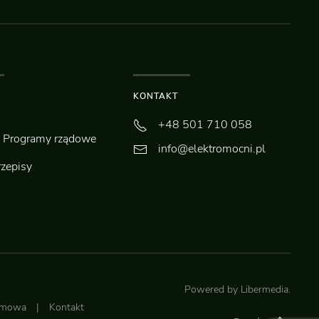
KONTAKT
+48 501 710 058
Programy rządowe
info@elektromocni.pl
rzepisy
Powered by
Libermedia
.
lamowa
|
Kontakt