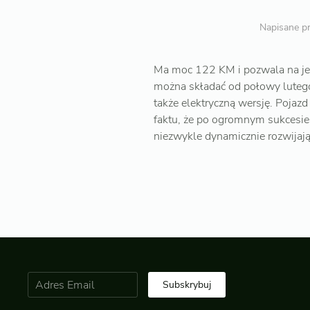
Napisane p
Ma moc 122 KM i pozwala na je
można składać od połowy luteg
także elektryczną wersję. Pojaz
faktu, że po ogromnym sukcesie
niezwykle dynamicznie rozwijają
Subskrybuj