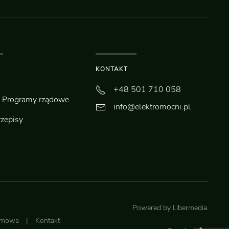
KONTAKT
+48 501 710 058
Programy rządowe
info@elektromocni.pl
rzepisy
Powered by
Libermedia
.
lamowa
|
Kontakt