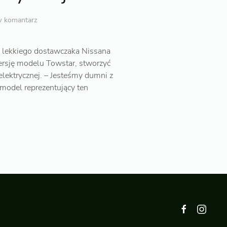
w komantarz
 lekkiego dostawczaka Nissana
rsję modelu Towstar, stworzyć
elektrycznej. – Jesteśmy dumni z
model reprezentujący ten