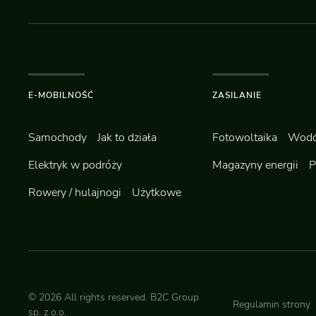
E-MOBILNOŚĆ
ZASILANIE
Samochody
Jak to działa
Fotowoltaika
Wodó
Elektryk w podróży
Magazyny energii
P
Rowery / hulajnogi
Użytkowe
©
2026
All rights reserved.
B2C Group
Regulamin strony
sp. z o.o.