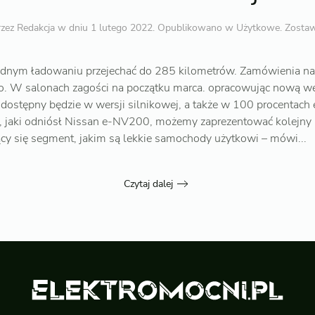
rzez
Redakcja
w dniu
1 lutego 2022
. Opublikowano w
Użytkowe
.
Zosta
dnym ładowaniu przejechać do 285 kilometrów. Zamówienia na
o. W salonach zagości na początku marca. opracowując nową we
d dostępny będzie w wersji silnikowej, a także w 100 procentach 
, jaki odniósł Nissan e-NV200, możemy zaprezentować kolejny 
cy się segment, jakim są lekkie samochody użytkowi – mówi...
Czytaj dalej