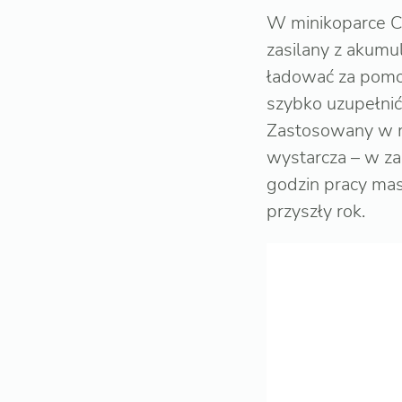
W minikoparce C
zasilany z akumu
ładować za pomo
szybko uzupełnić
Zastosowany w m
wystarcza – w za
godzin pracy ma
przyszły rok.