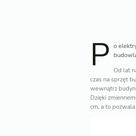
P
o elekt
budowla
Od lat n
czas na sprzęt b
wewnątrz budynk
Dzięki zmiennemu
cm, a to pozwala