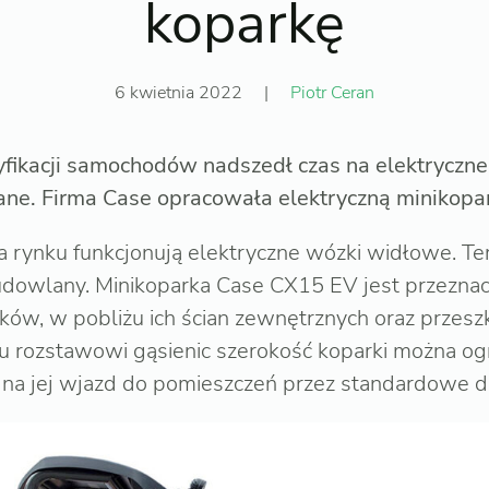
koparkę
6 kwietnia 2022
|
Piotr Ceran
ryfikacji samochodów nadszedł czas na elektryczn
ne. Firma Case opracowała elektryczną minikopa
a rynku funkcjonują elektryczne wózki widłowe. Te
udowlany. Minikoparka Case CX15 EV jest przezna
ów, w pobliżu ich ścian zewnętrznych oraz przesz
 rozstawowi gąsienic szerokość koparki można og
 na jej wjazd do pomieszczeń przez standardowe d