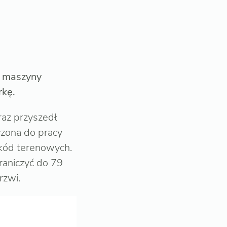
e maszyny
rkę.
raz przyszedł
czona do pracy
kód terenowych.
raniczyć do 79
rzwi.