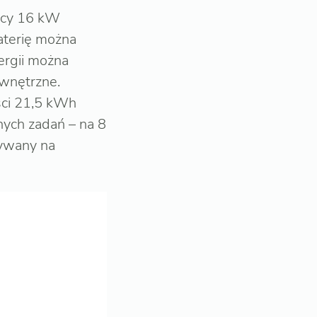
ocy 16 kW
aterię można
ergii można
ewnętrzne.
ci 21,5 kWh
nych zadań – na 8
ywany na