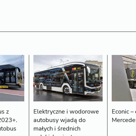
us z
Econic –
Elektryczne i wodorowe
2023+.
Mercede
autobusy wjadą do
utobus
małych i średnich