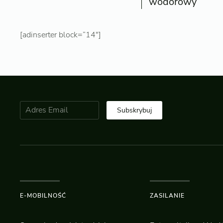
wodorowy
[adinserter block=”14″]
Subskrybuj
E-MOBILNOŚĆ
ZASILANIE