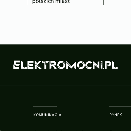
polskich miast
KOMUNIKACJA
RYNEK