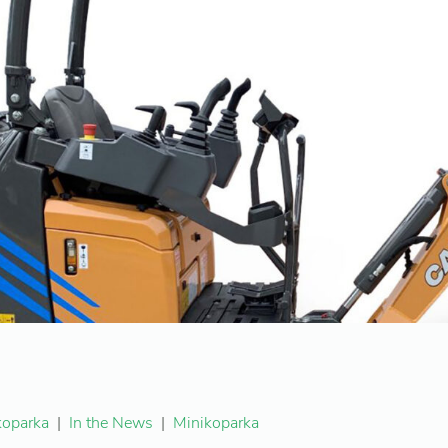
koparka
|
In the News
|
Minikoparka