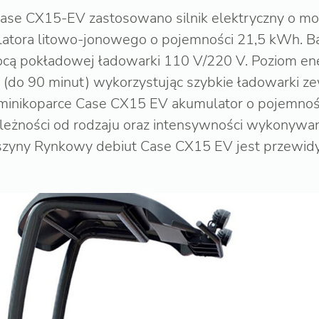
ase CX15-EV zastosowano silnik elektryczny o m
latora litowo-jonowego o pojemności 21,5 kWh. B
cą pokładowej ładowarki 110 V/220 V. Poziom en
 (do 90 minut) wykorzystując szybkie ładowarki z
inikoparce Case CX15 EV akumulator o pojemnoś
leżności od rodzaju oraz intensywności wykonywa
szyny Rynkowy debiut Case CX15 EV jest przewid