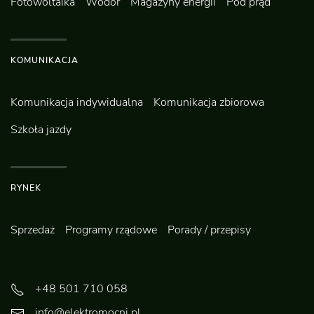
Fotowoltaika
Wodór
Magazyny energii
Pod prąd
KOMUNIKACJA
Komunikacja indywidualna
Komunikacja zbiorowa
Szkoła jazdy
RYNEK
Sprzedaż
Programy rządowe
Porady / przepisy
+48 501 710 058
info@elektromocni.pl