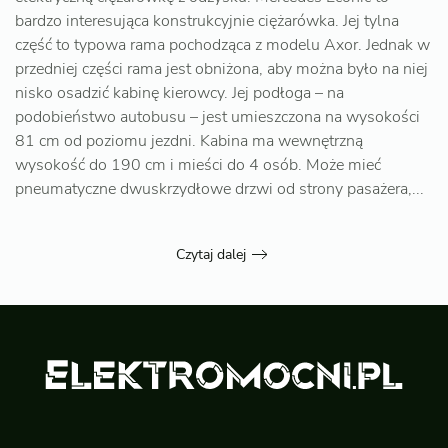
bardzo interesująca konstrukcyjnie ciężarówka. Jej tylna
część to typowa rama pochodząca z modelu Axor. Jednak w
przedniej części rama jest obniżona, aby można było na niej
nisko osadzić kabinę kierowcy. Jej podłoga – na
podobieństwo autobusu – jest umieszczona na wysokości
81 cm od poziomu jezdni. Kabina ma wewnętrzną
wysokość do 190 cm i mieści do 4 osób. Może mieć
pneumatyczne dwuskrzydłowe drzwi od strony pasażera,...
Czytaj dalej