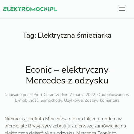
Tag:
Elektryczna śmieciarka
Econic – elektryczny
Mercedes z odzysku
Napisane przez
Piotr Ceran
w dniu
7 marca 2022
. Opublikowano w
E-mobilność
,
Samochody
,
Użytkowe
.
Zostaw komantarz
Niemiecka centrala Mercedesa nie ma takiego modelu w
ofercie, ale Brytyjczycy zebrali już pierwsze zamówienia na
elektryczną ciężarówkę z odzysku. Mercedes Econic to