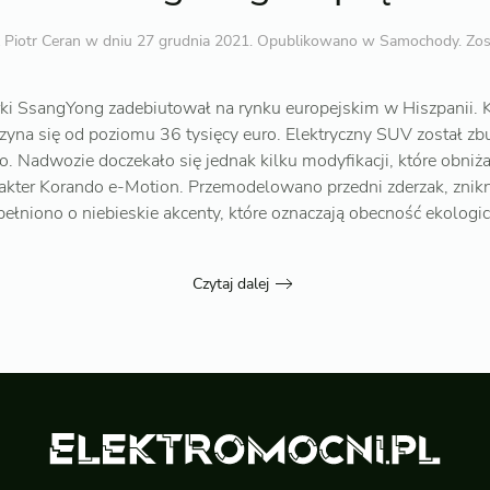
z
Piotr Ceran
w dniu
27 grudnia 2021
. Opublikowano w
Samochody
.
Zos
rki SsangYong zadebiutował na rynku europejskim w Hiszpanii.
czyna się od poziomu 36 tysięcy euro. Elektryczny SUV został 
. Nadwozie doczekało się jednak kilku modyfikacji, które obniż
rakter Korando e-Motion. Przemodelowano przedni zderzak, znikn
upełniono o niebieskie akcenty, które oznaczają obecność ekolog
Czytaj dalej