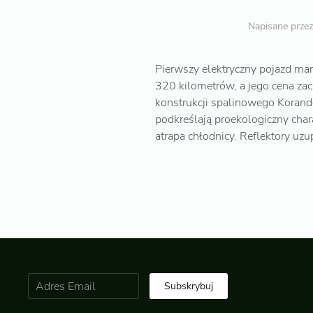
Napisane prze
Pierwszy elektryczny pojazd ma
320 kilometrów, a jego cena za
konstrukcji spalinowego Korando
podkreślają proekologiczny cha
atrapa chłodnicy. Reflektory uz
Subskrybuj