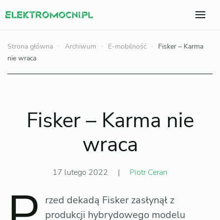
Strona główna
Archiwum
E-mobilność
Fisker – Karma
nie wraca
Fisker – Karma nie
wraca
17 lutego 2022
|
Piotr Ceran
P
rzed dekadą Fisker zasłynął z
produkcji hybrydowego modelu