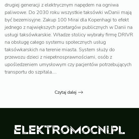
drugiej generacji z elektrycznym napędem na ogniwa
paliwowe. Do 2030 roku wszystkie taksówki wDanii mają
być bezemisyjne. Zakup 100 Mirai dla Kopenhagi to efekt
jednego z największych przetargów publicznych w Danii na
usługi taksówkarskie. Władze stolicy wybrały firmę DRIVR
na obsługę całego systemu społecznych usług
taksówkarskich na terenie miasta. System służy do
przewozu dzieci z niepełnosprawnościami, osób z
upośledzeniem umysłowym czy pacjentów potrzebujących
transportu do szpitala....
Czytaj dalej