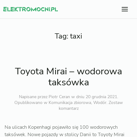
Tag:
taxi
Toyota Mirai – wodorowa
taksówka
Napisane przez
Piotr Ceran
w dniu
20 grudnia 2021
.
Opublikowano w
Komunikacja zbiorowa
,
Wodór
.
Zostaw
komantarz
Na ulicach Kopenhagi pojawiło się 100 wodorowych
taksówek. Nowe pojazdy w stolicy Danii to Toyoty Mirai