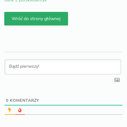
izera
|
polskielektryk
Wróć do strony głównej
0
KOMENTARZY