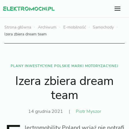
Strona główna
Archiwum
E-mobilność
Samochody
Izera zbiera dream team
PLANY INWESTYCYJNE POLSKIE MARKI MOTORYZACYJNEJ
Izera zbiera dream
team
14 grudnia 2021
|
Piotr Myszor
lectromobility Poland wciąż nie potrafi