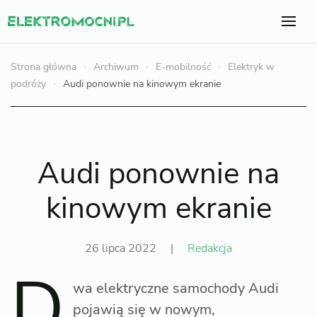
Strona główna
Archiwum
E-mobilność
Elektryk w
podróży
Audi ponownie na kinowym ekranie
Audi ponownie na
kinowym ekranie
26 lipca 2022
|
Redakcja
D
wa elektryczne samochody Audi
pojawią się w nowym,