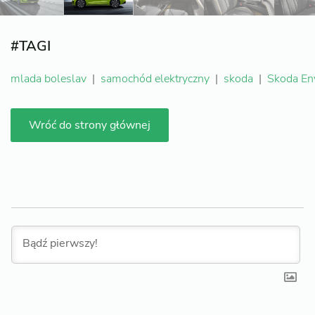
#TAGI
mlada boleslav
|
samochód elektryczny
|
skoda
|
Skoda En
Wróć do strony głównej