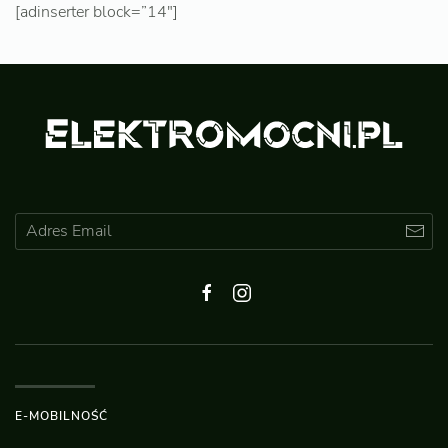
[adinserter block=”14″]
E-MOBILNOŚĆ