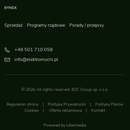
RYNEK
Sprzedaż
Programy rządowe
Porady / przepisy
+48 501 710 058
info@elektromocni.pl
©
2026
All rights reserved.
B2C Group sp. z o.o.
Regulamin strony
|
Polityka Prywatności
|
Polityka Plików
Cookies
|
Oferta reklamowa
|
Kontakt
Powered by
Libermedia
.