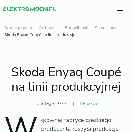
Strona główna
Archiwum
E-mobilność
Samochody
Skoda Enyaq Coupé na linii produkcyjnej
Skoda Enyaq Coupé
na linii produkcyjnej
16 lutego 2022
|
Redakcja
W
głównej fabryce czeskiego
producenta ruszyła produkcja