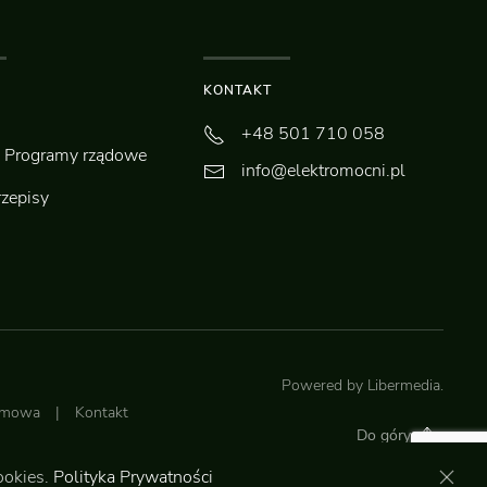
KONTAKT
+48 501 710 058
Programy rządowe
info@elektromocni.pl
rzepisy
Powered by
Libermedia
.
lamowa
|
Kontakt
Do góry
ookies.
Polityka Prywatności