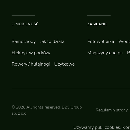
E-MOBILNOŚĆ
ZASILANIE
Samochody
Jak to działa
Fotowoltaika
Wodó
Elektryk w podróży
Magazyny energii
P
Rowery / hulajnogi
Użytkowe
©
2026
All rights reserved.
B2C Group
Regulamin strony
sp. z o.o.
Używamy pliki cookies. Kor