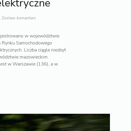
elektryczne
.
Zostaw komantarz
rejestrowano w województwie
adań Rynku Samochodowego
rycznych. Liczba ciągle niezbyt
jewództwie mazowieckim.
 jest w Warszawie (136), a w