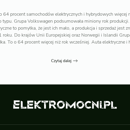
o 64 procent samochodów elektrycznych i hybrydowych więcej 
ego typu. Grupa Volkswagen podsumowała miniony rok produkcji.
yczne to pomyłka, że jest ich mało, a produkcja i sprzedaż jest
roku. Do krajów Unii Europejskiej oraz Norwegii i Islandii Gru
a. To o 64 procent więcej niż rok wcześniej. Auta elektryczne i 
Czytaj dalej