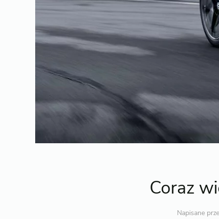
Coraz wi
Napisane prz