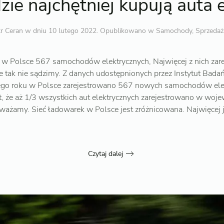
ie najchętniej kupują auta 
tr Ceran
w dniu
10 lutego 2022
. Opublikowano w
Samochody
,
Sprzedaż
o w Polsce 567 samochodów elektrycznych, Najwięcej z nich za
 tak nie sądzimy. Z danych udostępnionych przez Instytut B
go roku w Polsce zarejestrowano 567 nowych samochodów elekt
st, że aż 1/3 wszystkich aut elektrycznych zarejestrowano w wo
uważamy. Sieć ładowarek w Polsce jest zróżnicowana. Najwięcej
Czytaj dalej