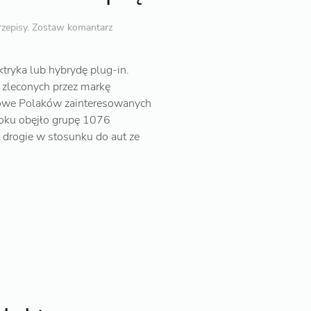
rzepisy
.
Zostaw komantarz
ryka lub hybrydę plug-in.
 zleconych przez markę
upowe Polaków zainteresowanych
oku obęjło grupę 1076
 drogie w stosunku do aut ze