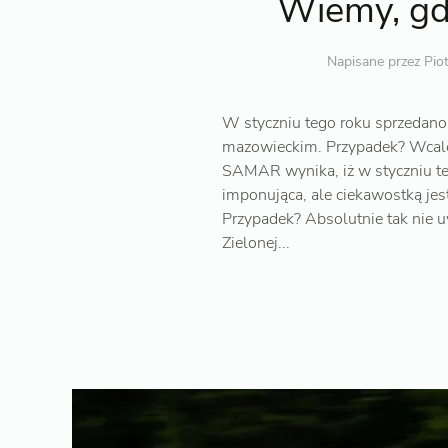
Wiemy, gdz
Napisane przez
Pio
W styczniu tego roku sprzedan
mazowieckim. Przypadek? Wcale
SAMAR wynika, iż w styczniu te
imponująca, ale ciekawostką je
Przypadek? Absolutnie tak nie 
Zielonej...