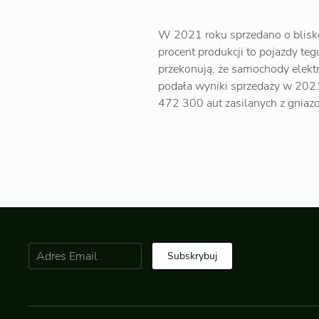
W 2021 roku sprzedano o blisk
procent produkcji to pojazdy t
przekonują, że samochody elektr
podała wyniki sprzedaży w 2021 
472 300 aut zasilanych z gniazdk
Subskrybuj