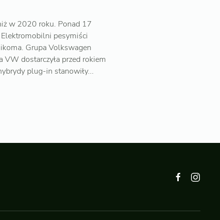
niż w 2020 roku. Ponad 17
 Elektromobilni pesymiści
 znikoma. Grupa Volkswagen
pa VW dostarczyła przed rokiem
hybrydy plug-in stanowiły...