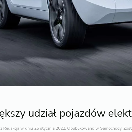
ększy udział pojazdów elek
ez
Redakcja
w dniu
25 stycznia 2022
. Opublikowano w
Samochody
.
Zost