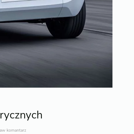
trycznych
aw komantarz