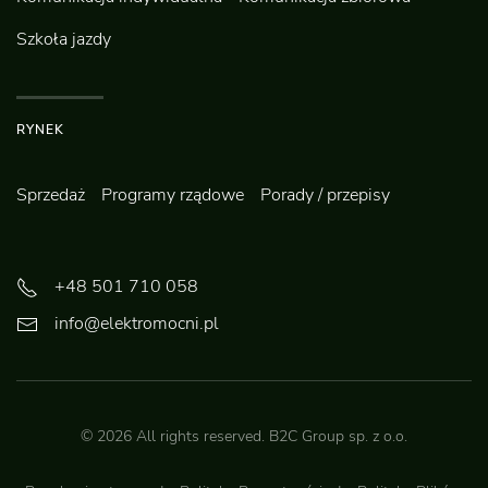
Szkoła jazdy
RYNEK
Sprzedaż
Programy rządowe
Porady / przepisy
+48 501 710 058
info@elektromocni.pl
©
2026
All rights reserved.
B2C Group sp. z o.o.