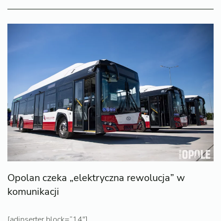
Opolan czeka „elektryczna rewolucja” w
komunikacji
[adinserter block=”14″]