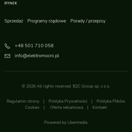
RYNEK
Sprzedaż
Programy rządowe
Porady / przepisy
+48 501 710 058
info@elektromocni.pl
©
2026
All rights reserved.
B2C Group sp. z o.o.
Regulamin strony
|
Polityka Prywatności
|
Polityka Plików
Cookies
|
Oferta reklamowa
|
Kontakt
Powered by
Libermedia
.