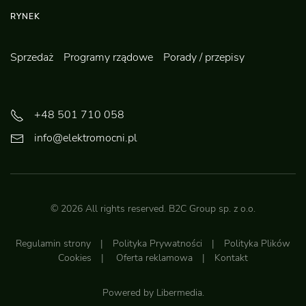
RYNEK
Sprzedaż
Programy rządowe
Porady / przepisy
+48 501 710 058
info@elektromocni.pl
©
2026
All rights reserved.
B2C Group sp. z o.o.
Regulamin strony
|
Polityka Prywatności
|
Polityka Plików
Cookies
|
Oferta reklamowa
|
Kontakt
Powered by
Libermedia
.