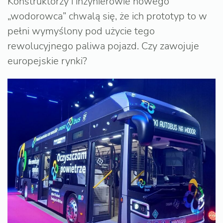
Konstruktorzy i inżynierowie nowego
„wodorowca” chwalą się, że ich prototyp to w
pełni wymyślony pod użycie tego
rewolucyjnego paliwa pojazd. Czy zawojuje
europejskie rynki?