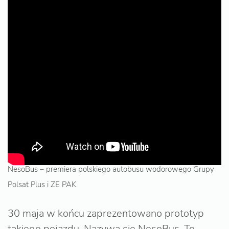
NesoBus – premiera polskiego autobusu wodorowego Grupy
Polsat Plus i ZE PAK
30 maja w końcu zaprezentowano prototyp
takiego pojazdu. Nazywa się NesoBus. To