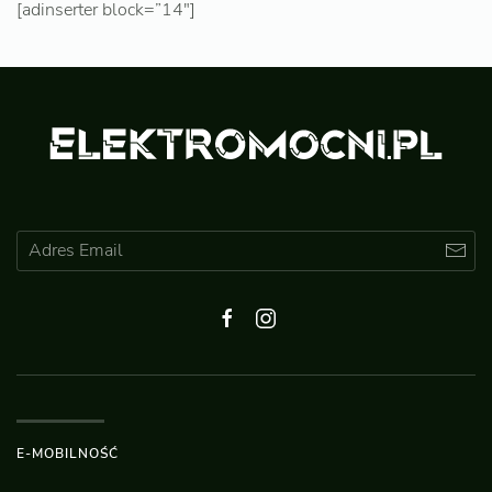
[adinserter block=”14″]
E-MOBILNOŚĆ