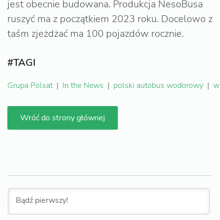
jest obecnie budowana. Produkcja NesoBusa
ruszyć ma z początkiem 2023 roku. Docelowo z
taśm zjeżdżać ma 100 pojazdów rocznie.
#TAGI
Grupa Polsat
|
In the News
|
polski autobus wodorowy
|
w
Wróć do strony głównej