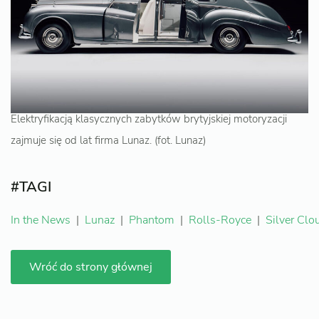
Elektryfikacją klasycznych zabytków brytyjskiej motoryzacji
zajmuje się od lat firma Lunaz. (fot. Lunaz)
#TAGI
In the News
|
Lunaz
|
Phantom
|
Rolls-Royce
|
Silver Clo
Wróć do strony głównej