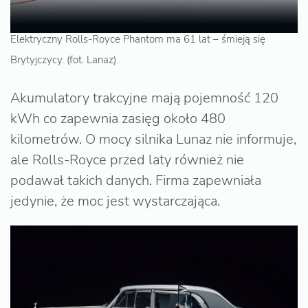
Elektryczny Rolls-Royce Phantom ma 61 lat – śmieją się
Brytyjczycy. (fot. Lanaz)
Akumulatory trakcyjne mają pojemność 120
kWh co zapewnia zasięg około 480
kilometrów. O mocy silnika Lunaz nie informuje,
ale Rolls-Royce przed laty również nie
podawał takich danych. Firma zapewniała
jedynie, że moc jest wystarczająca.