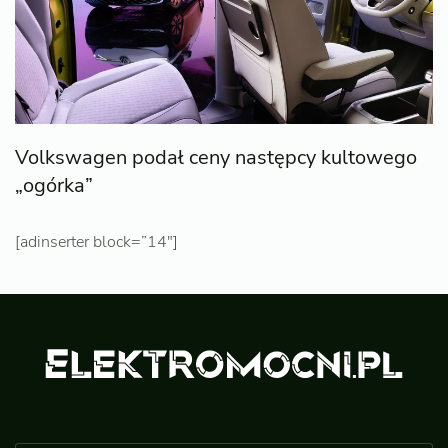
Volkswagen podał ceny następcy kultowego
„ogórka”
[adinserter block=”14″]