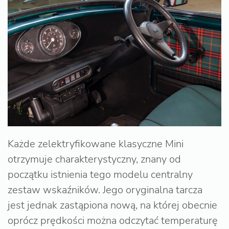
Każde zelektryfikowane klasyczne Mini
otrzymuje charakterystyczny, znany od
początku istnienia tego modelu centralny
zestaw wskaźników. Jego oryginalna tarcza
jest jednak zastąpiona nową, na której obecnie
oprócz prędkości można odczytać temperaturę