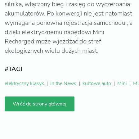
silnika, włączony bieg i zasięg do wyczerpania
akumulatorów. Po konwersji nie jest natomiast
wymagana ponowna rejestracja samochodu., a
dzięki elektrycznemu napędowi Mini
Recharged może wjeżdżać do stref
ekologicznych wielu dużych miast.
#TAGI
elektryczny klasyk
|
In the News
|
kultowe auto
|
Mini
|
Mi
Wróć do strony głównej