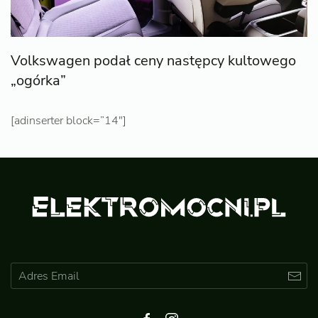
Volkswagen podał ceny następcy kultowego
„ogórka”
[adinserter block=”14″]