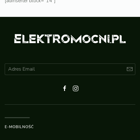
[adinserter block=”14″]
E-MOBILNOŚĆ