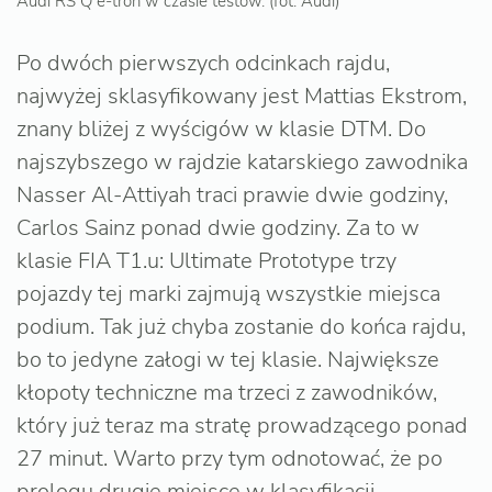
Audi RS Q e-tron w czasie testów. (fot. Audi)
Po dwóch pierwszych odcinkach rajdu,
najwyżej sklasyfikowany jest Mattias Ekstrom,
znany bliżej z wyścigów w klasie DTM. Do
najszybszego w rajdzie katarskiego zawodnika
Nasser Al-Attiyah traci prawie dwie godziny,
Carlos Sainz ponad dwie godziny. Za to w
klasie FIA T1.u: Ultimate Prototype trzy
pojazdy tej marki zajmują wszystkie miejsca
podium. Tak już chyba zostanie do końca rajdu,
bo to jedyne załogi w tej klasie. Największe
kłopoty techniczne ma trzeci z zawodników,
który już teraz ma stratę prowadzącego ponad
27 minut. Warto przy tym odnotować, że po
prologu drugie miejsce w klasyfikacji