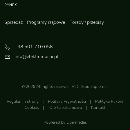
RYNEK
Sprzedaż
Programy rządowe
Porady / przepisy
+48 501 710 058
info@elektromocni.pl
©
2026
All rights reserved.
B2C Group sp. z o.o.
Regulamin strony
|
Polityka Prywatności
|
Polityka Plików
Cookies
|
Oferta reklamowa
|
Kontakt
Powered by
Libermedia
.