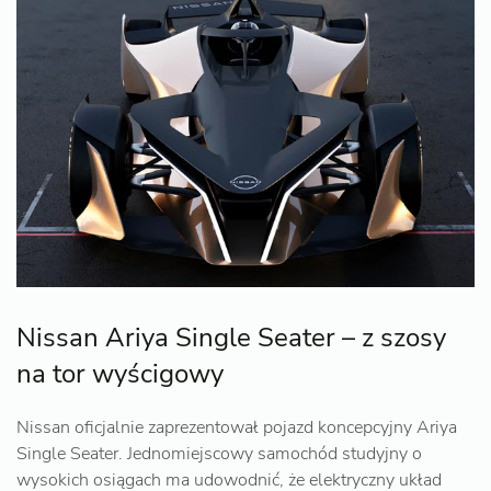
Nissan Ariya Single Seater – z szosy
na tor wyścigowy
Nissan oficjalnie zaprezentował pojazd koncepcyjny Ariya
Single Seater. Jednomiejscowy samochód studyjny o
wysokich osiągach ma udowodnić, że elektryczny układ