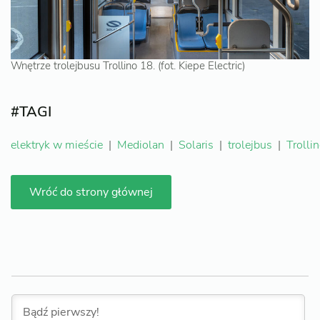
Wnętrze trolejbusu Trollino 18. (fot. Kiepe Electric)
#TAGI
elektryk w mieście
|
Mediolan
|
Solaris
|
trolejbus
|
Trolli
Wróć do strony głównej