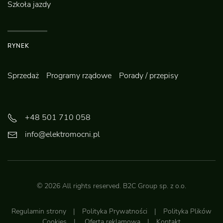
Szkoła jazdy
RYNEK
Sprzedaż
Programy rządowe
Porady / przepisy
+48 501 710 058
info@elektromocni.pl
©
2026
All rights reserved.
B2C Group sp. z o.o.
Regulamin strony
|
Polityka Prywatności
|
Polityka Plików
Cookies
|
Oferta reklamowa
|
Kontakt