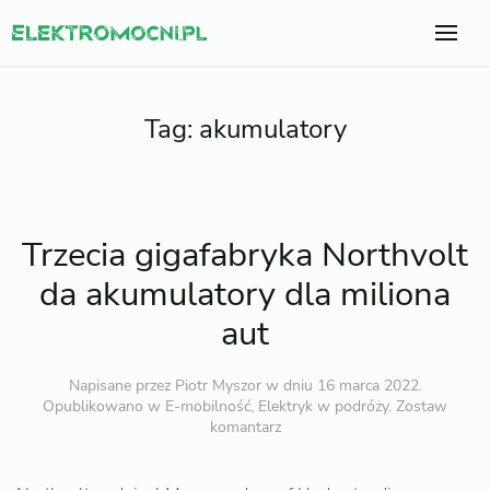
Tag:
akumulatory
Trzecia gigafabryka Northvolt
da akumulatory dla miliona
aut
Napisane przez
Piotr Myszor
w dniu
16 marca 2022
.
Opublikowano w
E-mobilność
,
Elektryk w podróży
.
Zostaw
komantarz