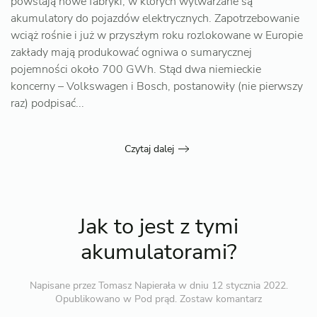
powstają nowe fabryki, w których wytwarzane są
akumulatory do pojazdów elektrycznych. Zapotrzebowanie
wciąż rośnie i już w przyszłym roku rozlokowane w Europie
zakłady mają produkować ogniwa o sumarycznej
pojemności około 700 GWh. Stąd dwa niemieckie
koncerny – Volkswagen i Bosch, postanowiły (nie pierwszy
raz) podpisać...
Czytaj dalej
Jak to jest z tymi
akumulatorami?
Napisane przez
Tomasz Napierała
w dniu
12 stycznia 2022
.
Opublikowano w
Pod prąd
.
Zostaw komantarz