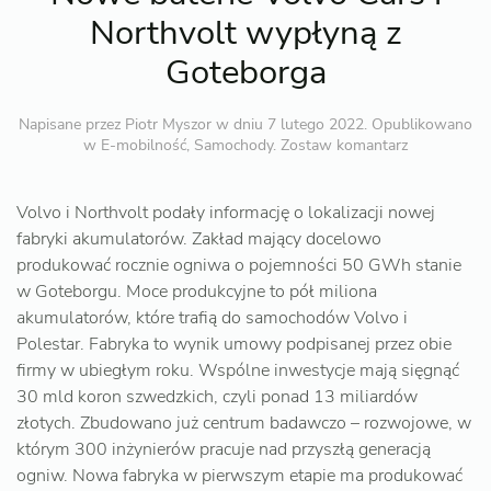
Northvolt wypłyną z
Goteborga
Napisane przez
Piotr Myszor
w dniu
7 lutego 2022
. Opublikowano
w
E-mobilność
,
Samochody
.
Zostaw komantarz
Volvo i Northvolt podały informację o lokalizacji nowej
fabryki akumulatorów. Zakład mający docelowo
produkować rocznie ogniwa o pojemności 50 GWh stanie
w Goteborgu. Moce produkcyjne to pół miliona
akumulatorów, które trafią do samochodów Volvo i
Polestar. Fabryka to wynik umowy podpisanej przez obie
firmy w ubiegłym roku. Wspólne inwestycje mają sięgnąć
30 mld koron szwedzkich, czyli ponad 13 miliardów
złotych. Zbudowano już centrum badawczo – rozwojowe, w
którym 300 inżynierów pracuje nad przyszłą generacją
ogniw. Nowa fabryka w pierwszym etapie ma produkować