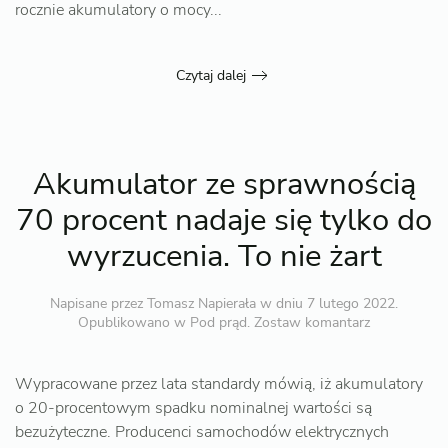
rocznie akumulatory o mocy...
Czytaj dalej
Akumulator ze sprawnością
70 procent nadaje się tylko do
wyrzucenia. To nie żart
Napisane przez
Tomasz Napierała
w dniu
7 lutego 2022
.
Opublikowano w
Pod prąd
.
Zostaw komantarz
Wypracowane przez lata standardy mówią, iż akumulatory
o 20-procentowym spadku nominalnej wartości są
bezużyteczne. Producenci samochodów elektrycznych