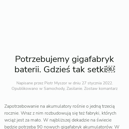
Potrzebujemy gigafabryk
baterii. Gdzieś tak setki￼
Napisane przez
Piotr Myszor
w dniu
27 stycznia 2022
.
Opublikowano w
Samochody
,
Zasilanie
.
Zostaw komantarz
Zapotrzebowanie na akumulatory rośnie o jedną trzecią
rocznie. Wraz z nim rozbudowują się też fabryki, których
wciąż jest za mało. W najbliższej dekadzie na świecie
będzie potrzeba 90 nowych gigafabryk akumulatorów. W