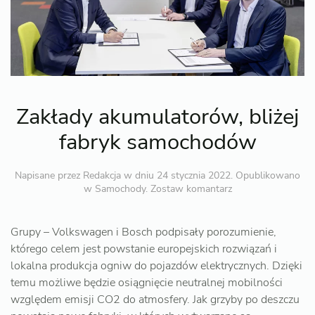
Zakłady akumulatorów, bliżej
fabryk samochodów
Napisane przez
Redakcja
w dniu
24 stycznia 2022
. Opublikowano
w
Samochody
.
Zostaw komantarz
Grupy – Volkswagen i Bosch podpisały porozumienie,
którego celem jest powstanie europejskich rozwiązań i
lokalna produkcja ogniw do pojazdów elektrycznych. Dzięki
temu możliwe będzie osiągnięcie neutralnej mobilności
względem emisji CO2 do atmosfery. Jak grzyby po deszczu