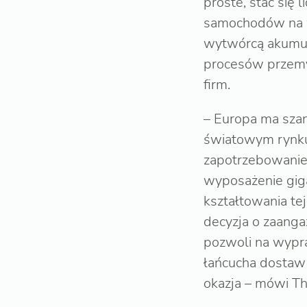
proste, stać się
samochodów na wi
wytwórcą akumul
procesów przemys
firm.
– Europa ma sza
światowym rynku
zapotrzebowanie 
wyposażenie giga
kształtowania te
decyzja o zaanga
pozwoli na wypr
łańcucha dostaw 
okazja – mówi T