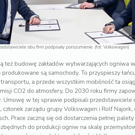
edstawiciele obu firm podpisały porozumienie. (fot. Volkswagen)
ują też budowę zakładów wytwarzających ogniwa w
h produkowane są samochody. To przyspieszy łańc
 transportu, a przede wszystkim mobilność ta osią
isji CO2 do atmosfery. Do 2030 roku firmy zapo
. Umowę w tej sprawie podpisali przedstawiciele 
członek zarządu grupy Volkswagen i Rolf Najork, 
ch. Prace zaczną się od dostarczenia pełnej palety 
zbędnych do produkcji ogniw na skalę przemysłową