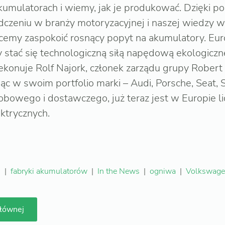
kumulatorach i wiemy, jak je produkować. Dzięki p
czeniu w branży motoryzacyjnej i naszej wiedzy w
 chcemy zaspokoić rosnący popyt na akumulatory. Eu
y stać się technologiczną siłą napędową ekologiczne
ekonuje Rolf Najork, członek zarządu grupy Robert
c w swoim portfolio marki – Audi, Porsche, Seat, 
bowego i dostawczego, już teraz jest w Europie l
trycznych.
h
|
fabryki akumulatorów
|
In the News
|
ogniwa
|
Volkswag
głównej