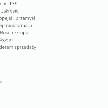
onad 135-
 zakresie
ropejski przemysł
j transformacji
 Bosch. Grupa
Skoda i
iderem sprzedaży
en