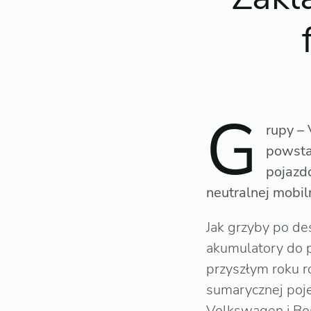
G
rupy –
powsta
pojazd
neutralnej mobi
Jak grzyby po de
akumulatory do p
przyszłym roku 
sumarycznej poj
Volkswagen i Bos