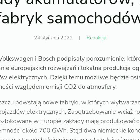
fabryk samochodó
24 stycznia 2022
|
Redakcja
 Volkswagen i Bosch podpisały porozumienie, któr
nie europejskich rozwiązań i lokalna produkcja o
ów elektrycznych. Dzięki temu możliwe będzie osi
lności względem emisji CO2 do atmosfery.
szczu powstają nowe fabryki, w których wytwarza
ojazdów elektrycznych. Zapotrzebowanie wciąż roś
rozlokowane w Europie zakłady mają produkować 
emności około 700 GWh. Stąd dwa niemieckie konc
ch, postanowiły (nie pierwszy raz) podpisać poro