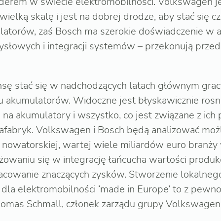
 liderem w świecie elektromobilności. Volkswagen 
elką skalę i jest na dobrej drodze, aby stać się 
atorów, zaś Bosch ma szerokie doświadczenie w a
łowych i integracji systemów – przekonują przed
nsę stać się w nadchodzących latach głównym gra
 akumulatorów. Widoczne jest błyskawicznie ros
na akumulatory i wszystko, co jest związane z ich
fabryk. Volkswagen i Bosch będą analizować możl
j nowatorskiej, wartej wiele miliardów euro branży
żowaniu się w integrację łańcucha wartości produ
acowanie znaczących zysków. Stworzenie lokalnego
dla elektromobilności ‘made in Europe’ to z pewno
homas Schmall, członek zarządu grupy Volkswagen