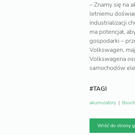
– Znamy się na a
letniemu doświad
industrializacji
ma potencjał, ab
gospodarki – prz
Volkswagen, mają
Volkswagena oso
samochodów elek
#TAGI
akumulatory
|
Bosc
Wróć do strony 