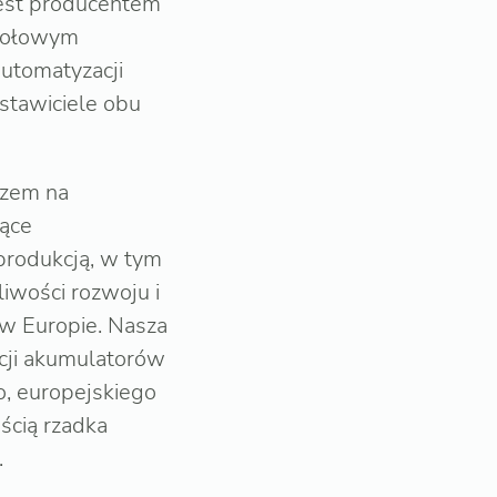
jest producentem
czołowym
utomatyzacji
stawiciele obu
czem na
nące
 produkcją, w tym
iwości rozwoju i
 w Europie. Nasza
kcji akumulatorów
, europejskiego
ścią rzadka
.