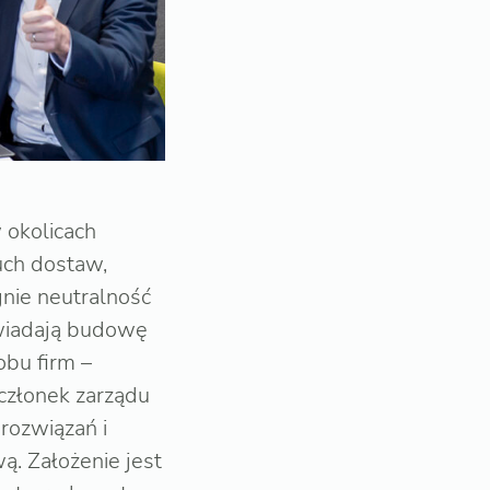
 okolicach
uch dostaw,
gnie neutralność
wiadają budowę
obu firm –
członek zarządu
rozwiązań i
. Założenie jest