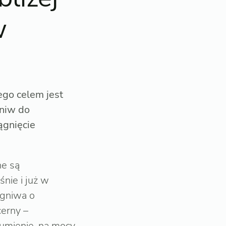
w
ego celem jest
gniw do
ągnięcie
ne są
nie i już w
ogniwa o
erny –
zumienie, na mocy