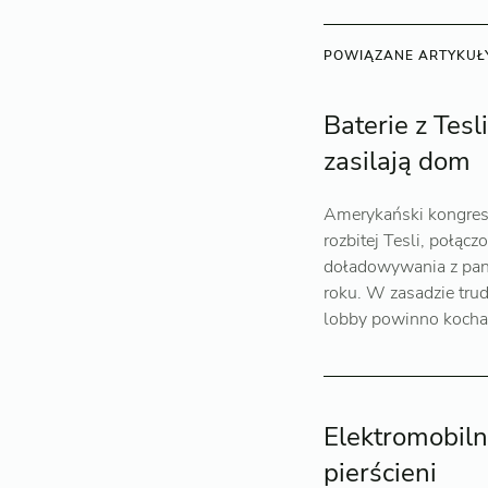
POWIĄZANE ARTYKUŁ
Baterie z Tesl
zasilają dom
Amerykański kongresm
rozbitej Tesli, połą
doładowywania z panel
roku. W zasadzie trud
lobby powinno kochać
Elektromobiln
pierścieni