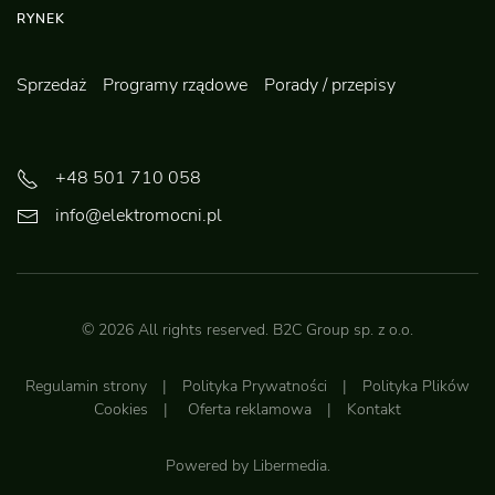
RYNEK
Sprzedaż
Programy rządowe
Porady / przepisy
+48 501 710 058
info@elektromocni.pl
©
2026
All rights reserved.
B2C Group sp. z o.o.
Regulamin strony
|
Polityka Prywatności
|
Polityka Plików
Cookies
|
Oferta reklamowa
|
Kontakt
Powered by
Libermedia
.