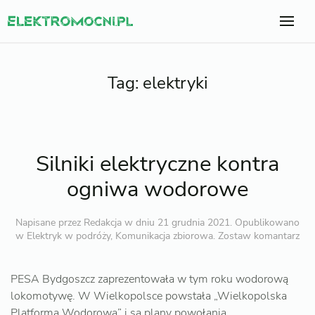
Tag:
elektryki
Silniki elektryczne kontra
ogniwa wodorowe
Napisane przez
Redakcja
w dniu
21 grudnia 2021
. Opublikowano
w
Elektryk w podróży
,
Komunikacja zbiorowa
.
Zostaw komantarz
PESA Bydgoszcz zaprezentowała w tym roku wodorową
lokomotywę. W Wielkopolsce powstała „Wielkopolska
Platforma Wodorowa” i są plany powołania