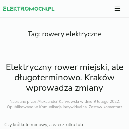
Tag:
rowery elektryczne
Elektryczny rower miejski, ale
długoterminowo. Kraków
wprowadza zmiany
Napisane przez
Aleksander Karwowski
w dniu
9 lutego 2022
.
Opublikowano w
Komunikacja indywidualna
.
Zostaw komantarz
Czy krótkoterminowy, a wręcz kilku lub