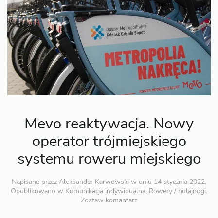
Mevo reaktywacja. Nowy
operator trójmiejskiego
systemu roweru miejskiego
Napisane przez
Aleksander Karwowski
w dniu
14 stycznia 2022
.
Opublikowano w
Komunikacja indywidualna
,
Rowery / hulajnogi
.
Zostaw komantarz