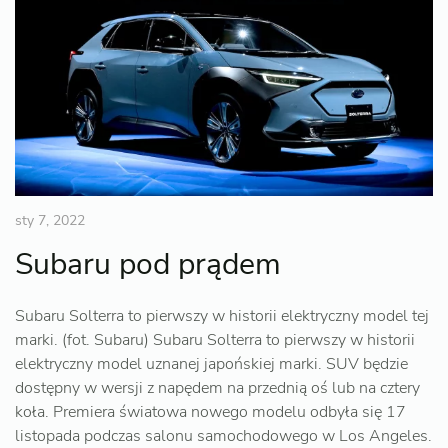
sty 7, 2022
Subaru pod prądem
Subaru Solterra to pierwszy w historii elektryczny model tej
marki. (fot. Subaru) Subaru Solterra to pierwszy w historii
elektryczny model uznanej japońskiej marki. SUV będzie
dostępny w wersji z napędem na przednią oś lub na cztery
koła. Premiera światowa nowego modelu odbyła się 17
listopada podczas salonu samochodowego w Los Angeles.