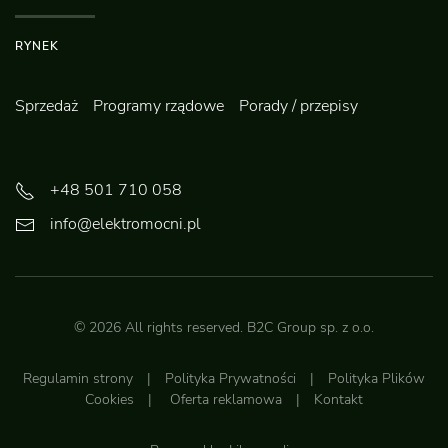
RYNEK
Sprzedaż
Programy rządowe
Porady / przepisy
+48 501 710 058
info@elektromocni.pl
©
2026
All rights reserved.
B2C Group sp. z o.o.
Regulamin strony
|
Polityka Prywatności
|
Polityka Plików
Cookies
|
Oferta reklamowa
|
Kontakt