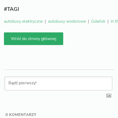
#TAGI
autobusy elektryczne
|
autobusy wodorowe
|
Gdańsk
|
In 
Wróć do strony głównej
0
KOMENTARZY