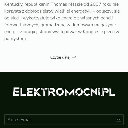
Kentucky, republikanin Thomas Massie od 2007 roku nie
korzysta z dobrodziejstw wielkiej energetyki – odłączył się
od sieci i wykorzystuje tylko energię z własnych paneli
fotowoltaicznych, gromadzoną w domowym magazynie
energii. Z drugiej strony występował w Kongresie przeciw
pomysłom...
Czytaj dalej