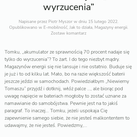
wyrzucenia”
Napisane przez
Piotr Myszor
w dniu
15 lutego 2022
.
Opublikowano w
E-mobilność
,
Jak to działa
,
Magazyny energii
.
Zostaw komantarz
Tomku, „akumulator ze sprawnością 70 procent nadaje się
tylko do wyrzucenia”? To żart. I do tego niezbyt mądry.
Magazynów energii się nie lansuje i nie ostatnio. Buduje się
je już i to od kilku lat. Mało, bo na razie większość baterii
jeszcze jeździ w samochodach. Powiedziałbym „Niewierny
Tomaszu” przyjdź i dotknij, włóż palce …, ale biorąc pod
uwagę napięcie w bateriach mogłoby to zostać uznane za
namawianie do samobójstwa. Pewnie jest na to jakiś
paragraf. To inaczej… Tomku, jeżeli uspokaja Cię
zapewnienie samego siebie, że nie jesteś malkontentem to
udawajmy, że nie jesteś. Powiedzmy,...