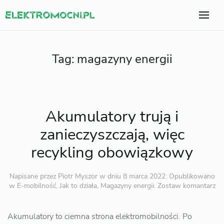
Tag:
magazyny energii
Akumulatory trują i
zanieczyszczają, więc
recykling obowiązkowy
Napisane przez
Piotr Myszor
w dniu
8 marca 2022
. Opublikowano
w
E-mobilność
,
Jak to działa
,
Magazyny energii
.
Zostaw komantarz
Akumulatory to ciemna strona elektromobilności. Po