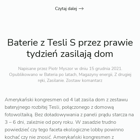
Czytaj dalej
Baterie z Tesli S przez prawie
tydzień zasilają dom
Napisane przez
Piotr Myszor
w dniu
15 grudnia 2021
.
Opublikowano w
Bateria po latach
,
Magazyny energii
,
Z drugiej
ręki
,
Zasilanie
.
Zostaw komantarz
Amerykański kongresmen od 4 lat zasila dom z zestawu
bateryjnego rozbitej Tesli, połączonego z domową
fotowoltaiką. Bez doładowywania z paneli prądu starcza na
3 – 6 dni, zależnie od pory roku. W zasadzie trudno
powiedzieć czy tego faceta ekologiczne lobby powinno
kochać czy nie znosić. Amerykański kongresmen z