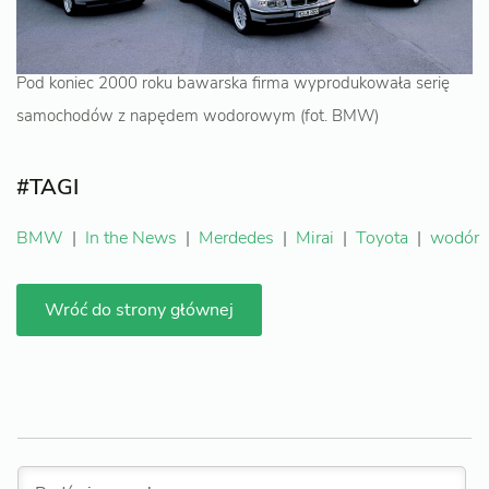
Pod koniec 2000 roku bawarska firma wyprodukowała serię
samochodów z napędem wodorowym (fot. BMW)
#TAGI
BMW
|
In the News
|
Merdedes
|
Mirai
|
Toyota
|
wodór
Wróć do strony głównej