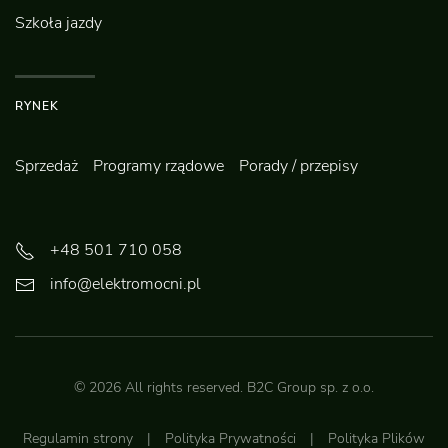
Szkoła jazdy
RYNEK
Sprzedaż
Programy rządowe
Porady / przepisy
+48 501 710 058
info@elektromocni.pl
©
2026
All rights reserved.
B2C Group sp. z o.o.
Regulamin strony
|
Polityka Prywatności
|
Polityka Plików