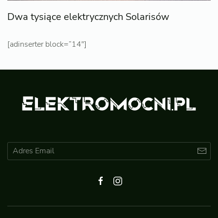
Dwa tysiące elektrycznych Solarisów
[adinserter block=”14″]