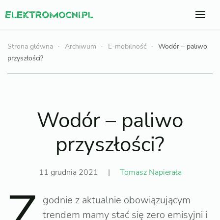
Strona główna
Archiwum
E-mobilność
Wodór – paliwo
przyszłości?
Wodór – paliwo
przyszłości?
11 grudnia 2021
|
Tomasz Napierała
Z
godnie z aktualnie obowiązującym
trendem mamy stać się zero emisyjni i