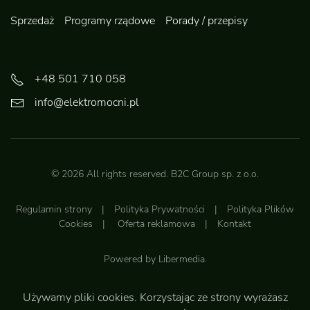
Sprzedaż
Programy rządowe
Porady / przepisy
+48 501 710 058
info@elektromocni.pl
©
2026
All rights reserved.
B2C Group sp. z o.o.
Regulamin strony
|
Polityka Prywatności
|
Polityka Plików
Cookies
|
Oferta reklamowa
|
Kontakt
Powered by
Libermedia
.
Używamy pliki cookies. Korzystając ze strony wyrażasz
Do góry