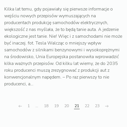
Kilka lat temu, gdy pojawiały się pierwsze informacje o
wejściu nowych przepisów wymuszających na
producentach produkcję samochodów elektrycznych,
większość z nas myślała, że to będą tanie auta. A jedzenie
ekologiczne jest tanie. Nie! Więc i z samochodami nie może
być inaczej. fot. Tesla Walcząc o mniejszy wpływ
samochodów z silnikami benzynowymi i wysokoprężnymi
na środowisko, Unia Europejska postanowiła wprowadzić
kilka ważnych przepisów. Od kilku lat wiemy, że do 2035
roku producenci muszą zrezygnować z produkcji aut z
konwencjonalnym napędem. – Po raz pierwszy to nie
producenci, a…
1
…
18
19
20
21
22
23