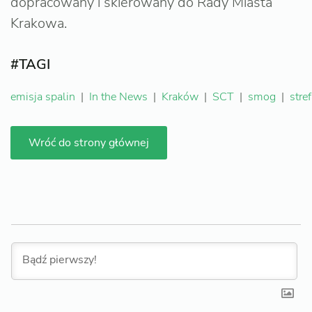
dopracowany i skierowany do Rady Miasta
Krakowa.
#TAGI
emisja spalin
|
In the News
|
Kraków
|
SCT
|
smog
|
stre
Wróć do strony głównej