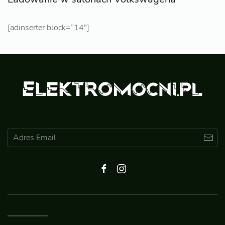
[adinserter block=”14″]