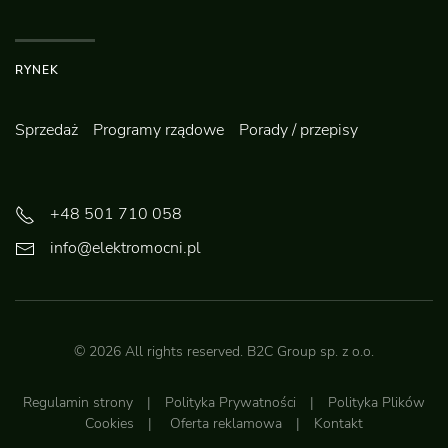
RYNEK
Sprzedaż
Programy rządowe
Porady / przepisy
+48 501 710 058
info@elektromocni.pl
©
2026
All rights reserved.
B2C Group sp. z o.o.
Regulamin strony
|
Polityka Prywatności
|
Polityka Plików
Cookies
|
Oferta reklamowa
|
Kontakt