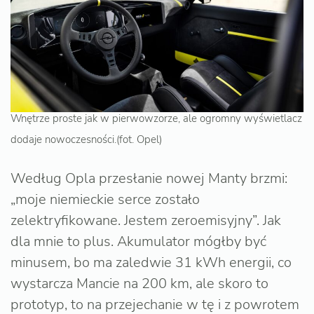
Wnętrze proste jak w pierwowzorze, ale ogromny wyświetlacz
dodaje nowoczesności.(fot. Opel)
Według Opla przesłanie nowej Manty brzmi:
„moje niemieckie serce zostało
zelektryfikowane. Jestem zeroemisyjny”. Jak
dla mnie to plus. Akumulator mógłby być
minusem, bo ma zaledwie 31 kWh energii, co
wystarcza Mancie na 200 km, ale skoro to
prototyp, to na przejechanie w tę i z powrotem