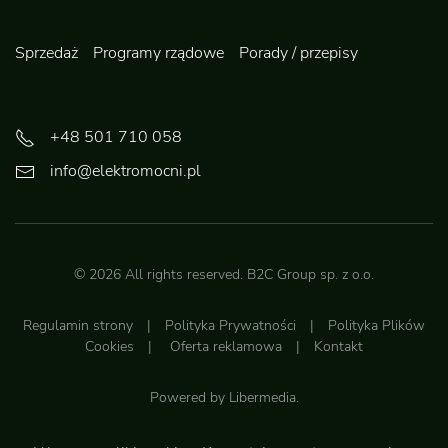
Sprzedaż
Programy rządowe
Porady / przepisy
+48 501 710 058
info@elektromocni.pl
©
2026
All rights reserved.
B2C Group sp. z o.o.
Regulamin strony
|
Polityka Prywatności
|
Polityka Plików
Cookies
|
Oferta reklamowa
|
Kontakt
Powered by
Libermedia
.