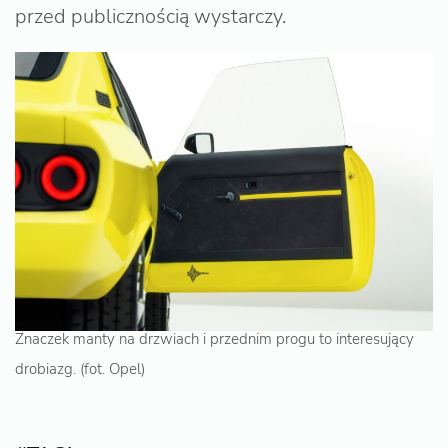
przed publicznością wystarczy.
Znaczek manty na drzwiach i przednim progu to interesujący
drobiazg. (fot. Opel)