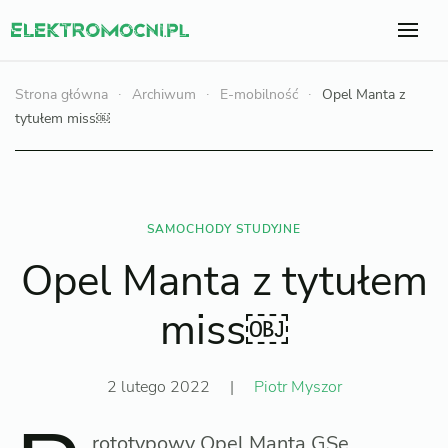
Strona główna
Archiwum
E-mobilność
Opel Manta z
tytułem miss￼
SAMOCHODY STUDYJNE
Opel Manta z tytułem
miss￼
2 lutego 2022
|
Piotr Myszor
rototypowy Opel Manta GSe