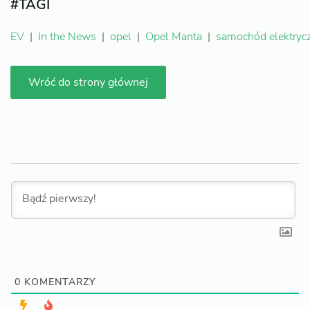
#TAGI
EV
|
In the News
|
opel
|
Opel Manta
|
samochód elektryc
Wróć do strony głównej
0
KOMENTARZY