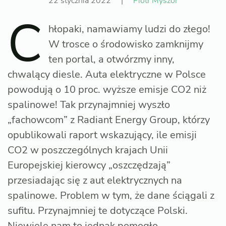
22 stycznia 2022
|
Piotr Myszor
C
hłopaki, namawiamy ludzi do złego!
W trosce o środowisko zamknijmy
ten portal, a otwórzmy inny,
chwalący diesle. Auta elektryczne w Polsce
powodują o 10 proc. wyższe emisje CO2 niż
spalinowe! Tak przynajmniej wyszło
„fachowcom” z Radiant Energy Group, którzy
opublikowali raport wskazujący, ile emisji
CO2 w poszczególnych krajach Unii
Europejskiej kierowcy „oszczędzają”
przesiadając się z aut elektrycznych na
spalinowe. Problem w tym, że dane ściągali z
sufitu. Przynajmniej te dotyczące Polski.
Niewiele nam to jednak pomogło.