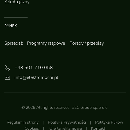
Szkoła jazdy
RYNEK
Sprzedaż
Programy rządowe
Porady / przepisy
+48 501 710 058
info@elektromocni.pl
©
2026
All rights reserved.
B2C Group sp. z o.o.
Regulamin strony
|
Polityka Prywatności
|
Polityka Plików
Cookies
|
Oferta reklamowa
|
Kontakt