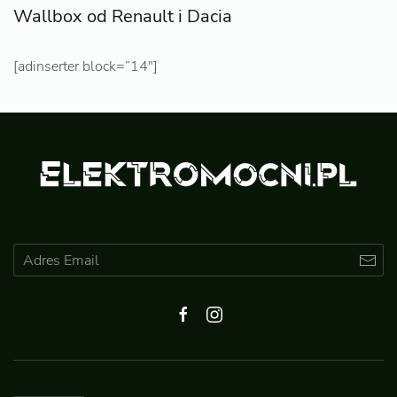
Wallbox od Renault i Dacia
[adinserter block=”14″]